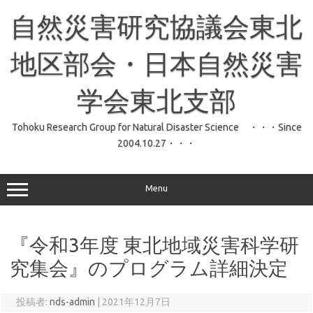
コ
ン
自然災害研究協議会東北
テ
ン
ツ
へ
地区部会・日本自然災害
ス
キ
ッ
学会東北支部
プ
Tohoku Research Group for Natural Disaster Science ・・・Since
2004.10.27・・・
Menu
『令和3年度 東北地域災害科学研
究集会』のプログラム詳細決定
投稿者:
nds-admin
|
2021年12月7日