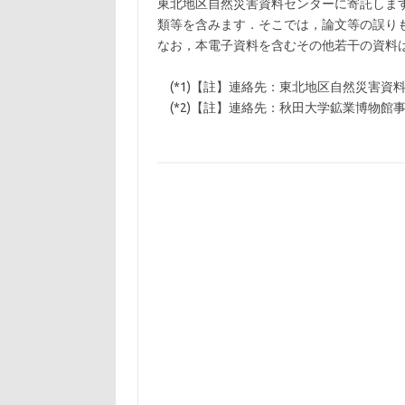
東北地区自然災害資料センターに寄託します
類等を含みます．そこでは，論文等の誤り
なお，本電子資料を含むその他若干の資料は
(*1)【註】連絡先：東北地区自然災害資料センタ
(*2)【註】連絡先：秋田大学鉱業博物館事務室． T