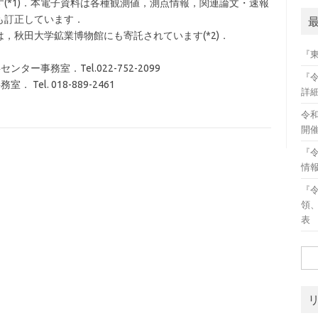
(*1)．本電子資料は各種観測値，測点情報，関連論文・速報
も訂正しています．
，秋田大学鉱業博物館にも寄託されています(*2)．
『
ー事務室．Tel.022-752-2099
『
el. 018-889-2461
詳
令
開
『
情
『
領
表
検
索: