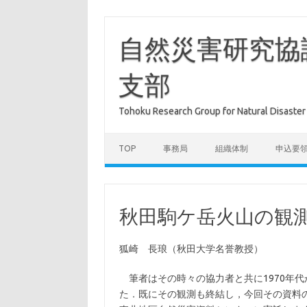
コ
ン
テ
自然災害研究協
ン
ツ
へ
支部
ス
キ
ッ
プ
Tohoku Research Group for Natural Dis
TOP
事務局
組織体制
申込要
秋田駒ケ岳火山の観
狐崎 長琅（秋田大学名誉教授）
筆者はその時々の協力者と共に1970年代
た．既にその観測も終結し，今回その資料