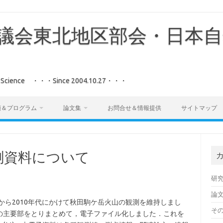
議会東北地区部会・日本自
aster Science ・・・Since 2004.10.27・・・
領＆プログラム
論文集
お問合せ＆情報提供
サイトマップ
測資料について
研
論
から2010年代にかけて秋田駒ケ岳火山の観測を維持しまし
そ
の主要部をとりまとめて，電子ファイル化しました．これを