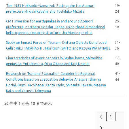
The 1983 Hokkaido-Nansei-oki Earthquake for Aomori
19-
prefecture:Hiroshi Kagami and Toshihiko Mizuta
24
CMT inversion for earthquakes in and around Aomori
25-
prefecture, northern Honshu, Japan, using three-dimensional
30
heterogeneous velocity structure: Jin Masunaga et al
Study on Impact Force of Tsunami Drifting Objects Using Load
31-
Cells : Riku TAKAHASHI，Noritoshi SAITO and Kazuya WATANABE
36
Characteristics of event deposits in Sekine-hama, Shimokita
37-
peninsula: Yuta Kimura, Rina Okada and Koji Umeda
40
Research on Tsunami Evacuation Considering Regional
41-
Conditions based on Evacuation Behavior Analysis : Shin-ya
44
Horiai, Ikumi Tachihana, Kanta Endo, Shinsuke Takase, Masaya
Kato and Yasushi Takeyama
56 件中 1 から 10 まで表示
❮
1
❯