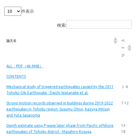
件表示
検索:
論文名
ペ
ー
ジ
ALL：PDF（46.9MB）
CONTENTS
Mechanical study of triggered earthquakes caused by the 2011
１-6
Tohoku-Oki Earthquake : Daichi Watanabe et al.
Strong motion records observed in buildings during 2019-2022
7-12
earthquakes in Tohoku region: Susumu Ohno, Kazuya Mitsuji
and Yuta Sasanoma
Depth estimate using P-wave later phase from Pacific offshore
13-
earthquakes of Tohoku district : Masahiro Kosuga
18